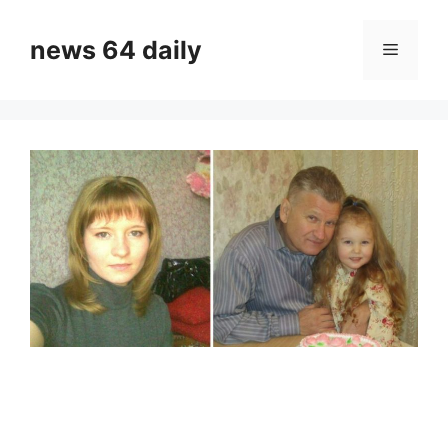
Skip
to
news 64 daily
Menu
content