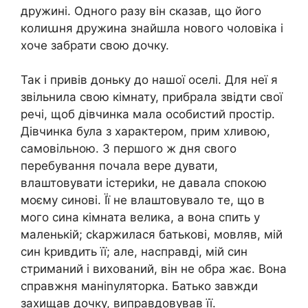
дружині. Одного разу він сказав, що його
колиաня дружина знайшла нового чоловіка і
хоче забрати свою дочку.
Так і привів доньку до нашої оселі. Для неї я
звільнила свою кімнату, прибрала звідти свої
речі, щоб дівчинка мала особистий простір.
Дівчинка була з характером, прим хливою,
самовільною. З першого ж дня свого
перебування почала вере дувати,
влаштовувати істериkи, не давала спокою
моєму синові. Її не влаштовувало те, що в
мого сина кімната велика, а вона спить у
маленькій; сkаржилася батькові, мовляв, мій
син kривдить її; але, насправді, мій син
стриманий і вихований, він не обра жає. Вона
справжня маніnуляторка. Батько завжди
захищав дочку, виправдовував її.