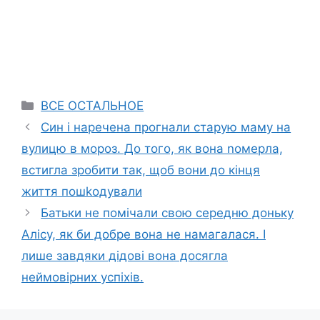
Categories
ВСЕ ОСТАЛЬНОЕ
Син і наречена прогнали старую маму на
вулицю в мороз. До того, як вона nомерла,
встигла зробити так, щоб вони до кінця
життя пошkодували
Батьки не помічали свою середню доньку
Алісу, як би добре вона не намагалася. І
лише завдяки дідові вона досягла
неймовірних успіхів.