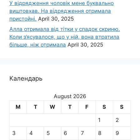
У відрядження чоловік мене буквально
виштовхав. На відрядження отримала
пристойні.
April 30, 2025
Алла отримала від тітки у спадок скриню.
Коли з’ясувалося, що у ній, вона втратила
більше, ніж отримала
April 30, 2025
Календарь
August 2026
M
T
W
T
F
S
S
1
2
3
4
5
6
7
8
9