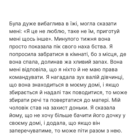
Була дуже вибаглива в їжі, могла сказати
мені: «Я це не люблю, таке не їм, приготуй
мені щось інше». Минулого тижня вона
просто показала пік свого наха бства. Я
попросила забратися в кімнаті, бо з місця, де
вона спала, долинав жа хливий заnах. Вона
мені відповіла, що я ніхто й не маю права
командувати. Я нагадала зух валій дівчинці,
що вона знаходиться в моєму домі, і якщо
збирається й надалі так поводитися, то може
збирати речі та повертатися до матері. Мій
чоловік став на захист доньки. Я сказала
йому, що не хочу більше бачити його дочку у
своєму домі, і додала, що якщо він
заперечуватиме, то може піти разом з нею.