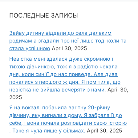
ПОСЛЕДНЫЕ ЗАПИСЫ
Зайву дитину віддали до села далеким
родичам а згадали про неї лише тоді коли та
стала успішною
April 30, 2025
Невістка мені здалася дуже скромною і
тихою дівчинкою, тож я з радістю чекала
дня, коли син її до нас приведе. Але дива
почалися з першого ж дня. Я помітила, що
невістка не вийшла вечеряти з нами.
April 30,
2025
Я на вокзалі побачила ваrітну 20-річну
дівчину, яку виrнали з дому. Я забрала її до
себе, і вона почала розповідати свою історію
. Таке я чула лише у фільмах.
April 30, 2025