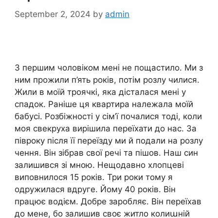
September 2, 2024
by
admin
З першим чоловіком мені не пощастило. Ми з
ним прожили п’ять років, потім розлу чилися.
Жили в моїй троячкі, яка дісталася мені у
спадок. Раніше ця квартира належала моїй
бабусі. Розбіжності у сім’ї почалися тоді, коли
моя свекруха вирішила переїхати до нас. За
півроку після її переїзду ми й подали на розлу
чення. Він зібрав свої речі та пішов. Наш син
залишився зі мною. Нещодавно хлопцеві
виповнилося 15 років. Три роки тому я
одружилася вдруге. Йому 40 років. Він
працює водієм. Добре заробляє. Він переїхав
до мене, бо залишив своє житло колиաній