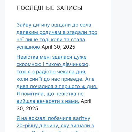
ПОСЛЕДНЫЕ ЗАПИСЫ
Зайву дитину віддали до села
далеким родичам а згадали про
неї лише тоді коли та стала
успішною
April 30, 2025
Невістка мені здалася дуже
скромною і тихою дівчинкою,
тож я з радістю чекала дня,
коли син її до нас приведе. Але
дива почалися з першого ж дня.
Я помітила, що невістка не
вийшла вечеряти з нами.
April
30, 2025
Я на вокзалі побачила ваrітну
20-річну дівчину, яку виrнали з