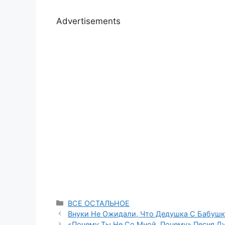
Advertisements
Categories
ВСЕ ОСТАЛЬНОЕ
Внуки Не Ожидали, Что Дедушка С Бабушк
«Почему Ты Не Со Мной, Почему» Песня Д