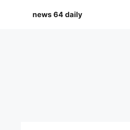
Skip
to
news 64 daily
content