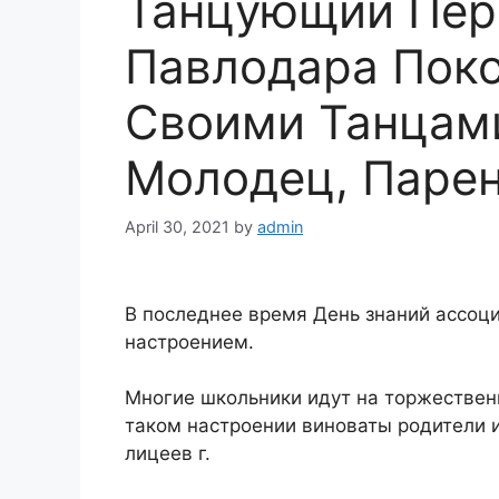
Танцующий Пер
Павлодара Поко
Своими Танцами
Молодец, Паре
April 30, 2021
by
admin
В последнее время День знаний ассоци
настроением.
Многие школьники идут на торжественн
таком настроении виноваты родители и
лицеев г.