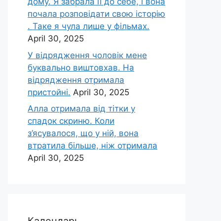
дому. Я забрала її до себе, і вона
почала розповідати свою історію
. Таке я чула лише у фільмах.
April 30, 2025
У відрядження чоловік мене
буквально виштовхав. На
відрядження отримала
пристойні.
April 30, 2025
Алла отримала від тітки у
спадок скриню. Коли
з’ясувалося, що у ній, вона
втратила більше, ніж отримала
April 30, 2025