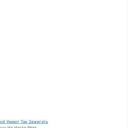
ой Умеют Так Зажигать
ушу На Части Рвет