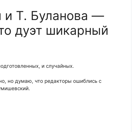
 и Т. Буланова —
это дуэт шикарный
подготовленных, и случайных.
но, но думаю, что редакторы ошиблись с
умишевский.