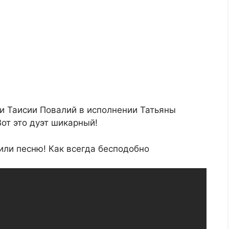
и Таисии Повалий в исполнении Татьяны
от это дуэт шикарный!
или песню! Как всегда бесподобно