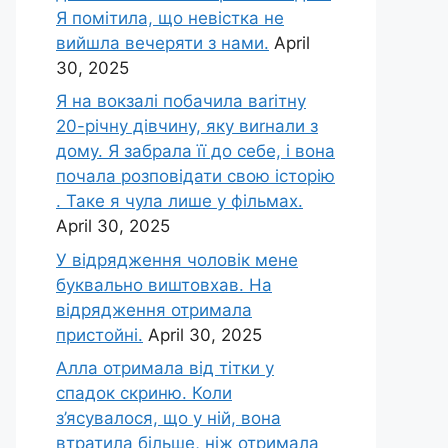
Я помітила, що невістка не
вийшла вечеряти з нами.
April
30, 2025
Я на вокзалі побачила ваrітну
20-річну дівчину, яку виrнали з
дому. Я забрала її до себе, і вона
почала розповідати свою історію
. Таке я чула лише у фільмах.
April 30, 2025
У відрядження чоловік мене
буквально виштовхав. На
відрядження отримала
пристойні.
April 30, 2025
Алла отримала від тітки у
спадок скриню. Коли
з’ясувалося, що у ній, вона
втратила більше, ніж отримала