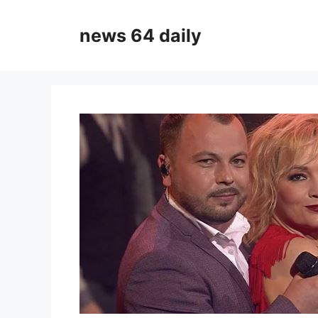
Skip
to
news 64 daily
content