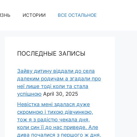
ИЗНЬ
ИСТОРИИ
ВСЕ ОСТАЛЬНОЕ
ПОСЛЕДНЫЕ ЗАПИСЫ
Зайву дитину віддали до села
далеким родичам а згадали про
неї лише тоді коли та стала
успішною
April 30, 2025
Невістка мені здалася дуже
скромною і тихою дівчинкою,
тож я з радістю чекала дня,
коли син її до нас приведе. Але
дива почалися з першого ж дня.