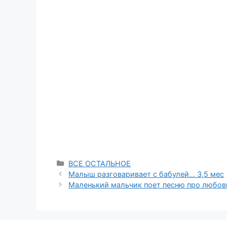
Categories
ВСЕ ОСТАЛЬНОЕ
Малыш разговаривает с бабулей… 3,5 мес
Маленький мальчик поет песню про любов