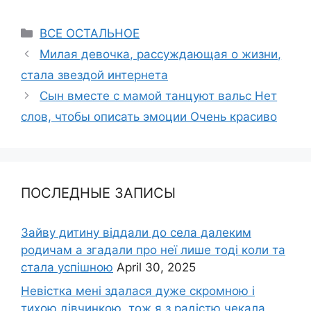
Categories
ВСЕ ОСТАЛЬНОЕ
Милая девочка, рассуждающая о жизни,
стала звездой интернета
Сын вместе с мамой танцуют вальс Нет
слов, чтобы описать эмоции Очень красиво
ПОСЛЕДНЫЕ ЗАПИСЫ
Зайву дитину віддали до села далеким
родичам а згадали про неї лише тоді коли та
стала успішною
April 30, 2025
Невістка мені здалася дуже скромною і
тихою дівчинкою, тож я з радістю чекала