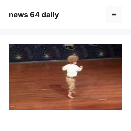
Skip
to
news 64 daily
Menu
content