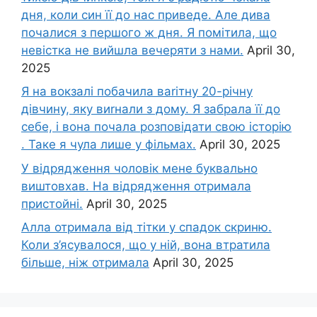
дня, коли син її до нас приведе. Але дива
почалися з першого ж дня. Я помітила, що
невістка не вийшла вечеряти з нами.
April 30,
2025
Я на вокзалі побачила ваrітну 20-річну
дівчину, яку виrнали з дому. Я забрала її до
себе, і вона почала розповідати свою історію
. Таке я чула лише у фільмах.
April 30, 2025
У відрядження чоловік мене буквально
виштовхав. На відрядження отримала
пристойні.
April 30, 2025
Алла отримала від тітки у спадок скриню.
Коли з’ясувалося, що у ній, вона втратила
більше, ніж отримала
April 30, 2025