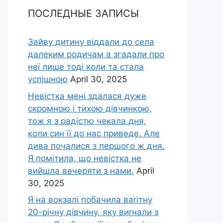
ПОСЛЕДНЫЕ ЗАПИСЫ
Зайву дитину віддали до села
далеким родичам а згадали про
неї лише тоді коли та стала
успішною
April 30, 2025
Невістка мені здалася дуже
скромною і тихою дівчинкою,
тож я з радістю чекала дня,
коли син її до нас приведе. Але
дива почалися з першого ж дня.
Я помітила, що невістка не
вийшла вечеряти з нами.
April
30, 2025
Я на вокзалі побачила ваrітну
20-річну дівчину, яку виrнали з