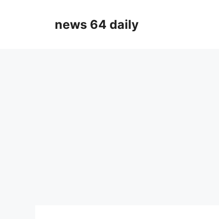
Skip
to
news 64 daily
content