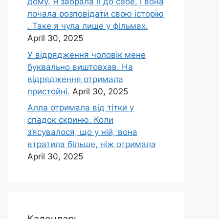
дому. Я забрала її до себе, і вона
почала розповідати свою історію
. Таке я чула лише у фільмах.
April 30, 2025
У відрядження чоловік мене
буквально виштовхав. На
відрядження отримала
пристойні.
April 30, 2025
Алла отримала від тітки у
спадок скриню. Коли
з’ясувалося, що у ній, вона
втратила більше, ніж отримала
April 30, 2025