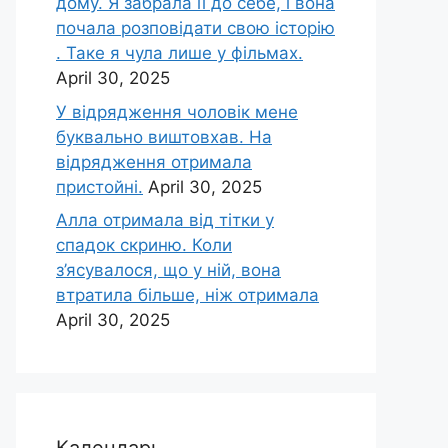
дому. Я забрала її до себе, і вона
почала розповідати свою історію
. Таке я чула лише у фільмах.
April 30, 2025
У відрядження чоловік мене
буквально виштовхав. На
відрядження отримала
пристойні.
April 30, 2025
Алла отримала від тітки у
спадок скриню. Коли
з’ясувалося, що у ній, вона
втратила більше, ніж отримала
April 30, 2025