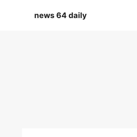
Skip
to
news 64 daily
content