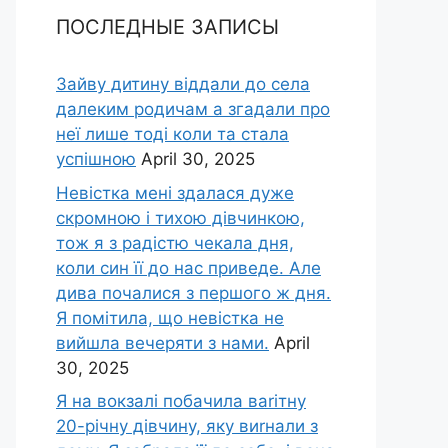
ПОСЛЕДНЫЕ ЗАПИСЫ
Зайву дитину віддали до села
далеким родичам а згадали про
неї лише тоді коли та стала
успішною
April 30, 2025
Невістка мені здалася дуже
скромною і тихою дівчинкою,
тож я з радістю чекала дня,
коли син її до нас приведе. Але
дива почалися з першого ж дня.
Я помітила, що невістка не
вийшла вечеряти з нами.
April
30, 2025
Я на вокзалі побачила ваrітну
20-річну дівчину, яку виrнали з