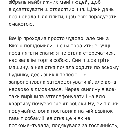
зібрала найближчих мені людей, щоб
відсвяткувати шістдесятиріччя. Цілий день
працювала біля плити, щоб всіх порадувати
смакотою.
Вечір проходив просто чудово, але син з
Вікою повідомили, що їм пора йти: внучці
пора лягати спати; я не стала сперечатися,
нарізала їм торт з собою. Син пішов гріти
машину, а невістка почала ходити по всьому
будинку, десь зник її телефон. Я
запропонувала зателефонувати їй, але вона
нервово відмовилася. Через хвилину я все-
таки вирішила зателефонувати і на всю
квартиру почувся гавкіт собаки.Ну, ви тільки
подумайте, вона поставила на мій дзвінок
гавкіт собаки!Невістка це ніяк не
прокоментувала, подякувала за гостинність,