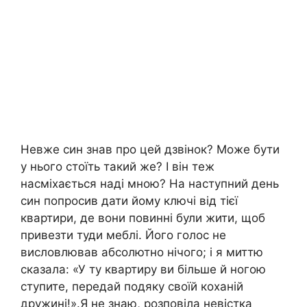
Невже син знав про цей дзвінок? Може бути
у нього стоїть такий же? І він теж
насміхається наді мною? На наступний день
син попросив дати йому ключі від тієї
квартири, де вони повинні були жити, щоб
привезти туди меблі. Його голос не
висловлював абсолютно нічого; і я миттю
сказала: «У ту квартиру ви більше й ногою
ступите, передай подяку своїй коханій
дружині!».Я не знаю, розповіла невістка