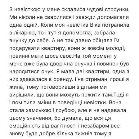
З невісткою у мене склалися чудові стосунки.
Ми ніколи не сварилися і завжди допомагали
одна одній. Коли моя невістка Віка потрапила
в лікарню, то і тут я допомогла, забрала
внучку до себе. А не так давно обіцяла їм
подарувати квартиру, вони ж зовсім молоді,
повинні мати щось своє.На той момент у
мене вже була дворічна онучка і повинен був
народитися онук. Я мала дві квартири, одна з
них здавалася в оренду. І на отримані гроші я
жила, тому поговоривши з дітьми ми
вирішили, що вони можуть пожити там.Тоді я
і помітила зміни в поведінці невістки. Вона
стала хамською і грубою, але я не надавала
цьому значення, бо думала, що вся ця
емоційність від вагітності і незабаром все
знову буде добре.Кілька тижнів тому я