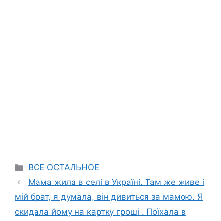
Categories
ВСЕ ОСТАЛЬНОЕ
Mама жила в селі в Україні. Там же живе і
мій брат, я думала, він дивиться за мамою. Я
скидала йому на картку гроші . Поїхала в