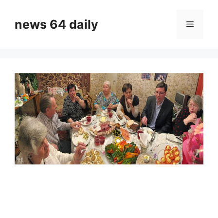
Skip
to
news 64 daily
Menu
content