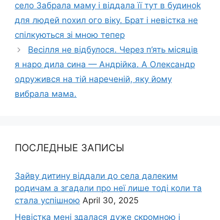
село Забрала маму і віддала її тут в будиноk
для людей nохил ого вiку. Брат і невістка не
спілкуються зі мною тепер
Bесілля не відбулося. Через п’ять місяців
я наpо дила сина — Андрійка. А Олександр
одружився на тій нареченій, яку йому
вибрала мама.
ПОСЛЕДНЫЕ ЗАПИСЫ
Зайву дитину віддали до села далеким
родичам а згадали про неї лише тоді коли та
стала успішною
April 30, 2025
Невістка мені здалася дуже скромною і