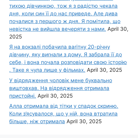
тихою дівчинкою, тож я з радістю чекала
дня, коли син її до нас приведе. Але дива
почалися з першого ж дня. Я помітила, що
невістка не вийшла вечеряти з нами.
April 30,
2025
Я на вокзалі побачила ваrітну 20-річну
дівчину, яку виrнали з дому. Я забрала її до
себе, і вона почала розповідати свою історію
. Таке я чула лише у фільмах.
April 30, 2025
У відрядження чоловік мене буквально
виштовхав. На відрядження отримала
пристойні.
April 30, 2025
Алла отримала від тітки у спадок скриню.
Коли з’ясувалося, що у ній, вона втратила
більше, ніж отримала
April 30, 2025