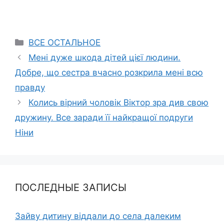
Categories
ВСЕ ОСТАЛЬНОЕ
Мені дуже шкода дітей цієї людини.
Добре, що сестра вчасно розкрила мені всю
правду
Колись вiрний чоловік Віктор зpa див свою
дружину. Все заради її найкращої подруги
Ніни
ПОСЛЕДНЫЕ ЗАПИСЫ
Зайву дитину віддали до села далеким