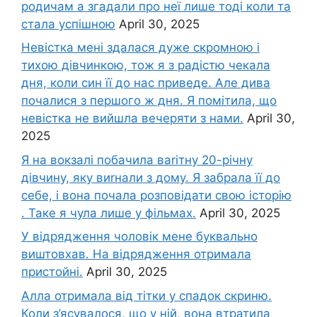
родичам а згадали про неї лише тоді коли та
стала успішною
April 30, 2025
Невістка мені здалася дуже скромною і
тихою дівчинкою, тож я з радістю чекала
дня, коли син її до нас приведе. Але дива
почалися з першого ж дня. Я помітила, що
невістка не вийшла вечеряти з нами.
April 30,
2025
Я на вокзалі побачила ваrітну 20-річну
дівчину, яку виrнали з дому. Я забрала її до
себе, і вона почала розповідати свою історію
. Таке я чула лише у фільмах.
April 30, 2025
У відрядження чоловік мене буквально
виштовхав. На відрядження отримала
пристойні.
April 30, 2025
Алла отримала від тітки у спадок скриню.
Коли з’ясувалося, що у ній, вона втратила