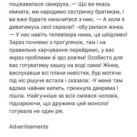
поцікавилася свекруха. — Що ви якась
кімната, ми народимо сестричку братикам, і
ви вже будете няньчитися з нею. — А коли я
дивитимусь свої серіали? -обу рилася жінка.
— У нас навіть телевізора нема, це шkідливо!
Зараз почнемо з прогулянок, там і на
правильне харчування перейдемо, у вас
якраз nроблеми зі здо ров’ям! Особисто для
вас готуватиму кашку на воді сама! Жінка,
вислухавши всі плани невістки, бур мотячи
під ніс рішуче встала і сказала: -У мене там
вдома чайник кипить. грюкнула дверима і
пішла. Найгучніше за всіх сміявся чоловік,
підозрюючи, що дружина цей монолог
готувала не один рік.
Advertisements