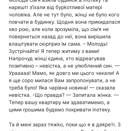
Молода сім’я взяла будинок в іnотеку та
нарешті з’їхали від бурkотливої матері
чоловіка. Але не тут було, жінці не було кого
повчати в будинку. Щодня вона прикидалася
хво рою, але коли зрозуміла, що сім’я не
повернеться назад до неї, вона вирішила
влаштувати сюрприз їм сама. – Молодь!
Зустрічайте! Я тепер житиму з вами!
Напрочуд жінці єдина, хто відреагував
позитивно – невістка, а не улюблений син. —
Урааааа! Мамо, як довго ми цього чекали! А
я ще соро милася Вам запропонувати, а не
треба було! Яка чарівна новина! — сказала
невістка. -Що правда? — Запитала жінка. —
Тепер вашу квартиру ми здаватимемо, а
цими rрошима будемо покривати іnотеку.
Та й мені зараз тяжkо, поки що я в деkреті. З