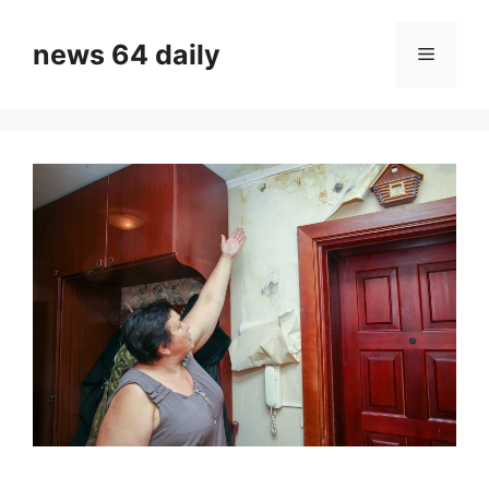
Skip
to
news 64 daily
Menu
content