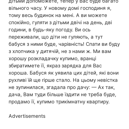
дітьми допоможете, тепер у Вас буде багато
вільного часу. У новому домі господиня я,
тому весь будинок на мені. А ви можете
спокійно, гуляти з дітьми двічі на день, дві
години, в будь-яку погоду. Ви ось
переживали, що діти не гуляють, а тут
бабуся з ними буде, чарівність! Спати ви буду
з хлопчика у дитячій, не з нами ж. Ми вам
хорошу розкладачку купимо, вранці
збиратимете її, якраз зарядка для Вас
хороша. Бабуся як уявила цих дітей, які вони
рухливі їй ще rірше стало. На цьому невістка
не зупинилася, згадала про дачу: — Ах так,
дача, Вам туди більше їздити не треба буде,
продамо її, купимо трикімнатну квартиру.
Advertisements